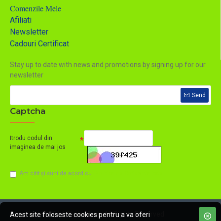
Comenzile Mele
Afiliati
Newsletter
Cadouri Certificat
Stay up to date with news and promotions by signing up for our
newsletter
Send
Captcha
Itrodu codul din
imaginea de mai jos
Am citit şi sunt de acord cu
Politica de Cofidentialitate
Copyright © 2014, Your Store, All Rights Reserved
Acest site foloseste cookies pentru a va oferi