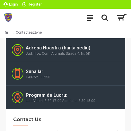
Login
Register
Contactează-ne
Adresa Noastra (harta sediu)
Jud. Ilfov, Com. Afumati, Strada 4, Nr. 5K
Suna la:
+40752111250
Program de Lucru:
Luni-Vineri: 8.30-17.00 Sambata: 8.30-15.00
Contact Us