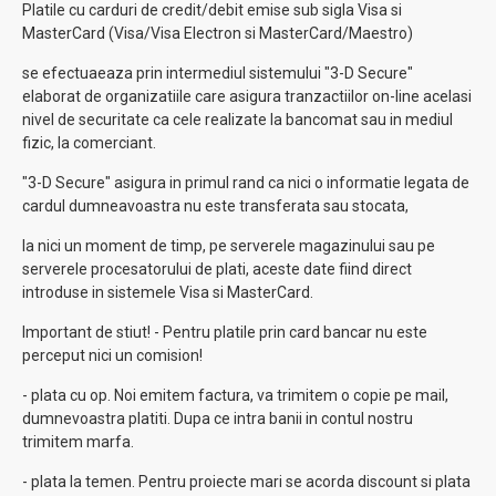
Platile cu carduri de credit/debit emise sub sigla Visa si
MasterCard (Visa/Visa Electron si MasterCard/Maestro)
se efectuaeaza prin intermediul sistemului "3-D Secure"
elaborat de organizatiile care asigura tranzactiilor on-line acelasi
nivel de securitate ca cele realizate la bancomat sau in mediul
fizic, la comerciant.
"3-D Secure" asigura in primul rand ca nici o informatie legata de
cardul dumneavoastra nu este transferata sau stocata,
la nici un moment de timp, pe serverele magazinului sau pe
serverele procesatorului de plati, aceste date fiind direct
introduse in sistemele Visa si MasterCard.
Important de stiut! - Pentru platile prin card bancar nu este
perceput nici un comision!
- plata cu op. Noi emitem factura, va trimitem o copie pe mail,
dumnevoastra platiti. Dupa ce intra banii in contul nostru
trimitem marfa.
- plata la temen. Pentru proiecte mari se acorda discount si plata