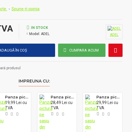
ote.
-
Spune-ţi opinia
m
nta de pe haine si piele
 TVA
IN STOCK
r de diluat in apa si de combinat intre ele
Model:
ADEL
ADEL
ADAUGĂ ÎN COŞ
CUMPARA ACUM
ară produsul
IMPREUNA CU:
Panza pictura pe sasiu din lemn, 295g, 35X50cm, BRONS BR-5001
Panza pictura pe sasiu din lemn, 295g, 40cm X 60 cm, BRONS
Panza pictura pe sasiu din lemn, 295g, 45cm X 60 cm, BRONS
19,99 Lei cu
28,49 Lei cu
29,99 Lei cu
TVA
TVA
TVA