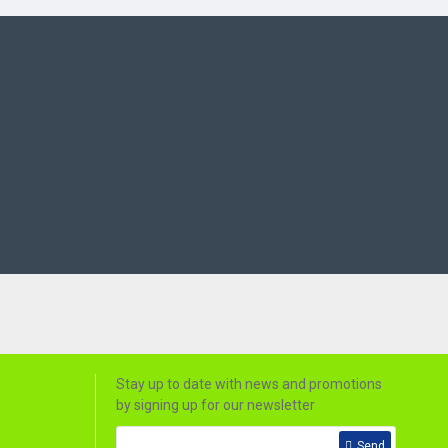
Stay up to date with news and promotions
by signing up for our newsletter
Send