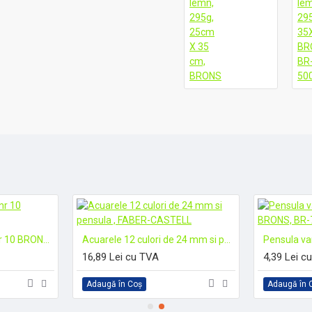
Pensula varf ascutit, nr 10 BRONS, BR-761
Acuarele 12 culori de 24 mm si pensula , FABER-CASTELL
16,89 Lei cu TVA
4,39 Lei c
Adaugă în Coş
Adaugă în 