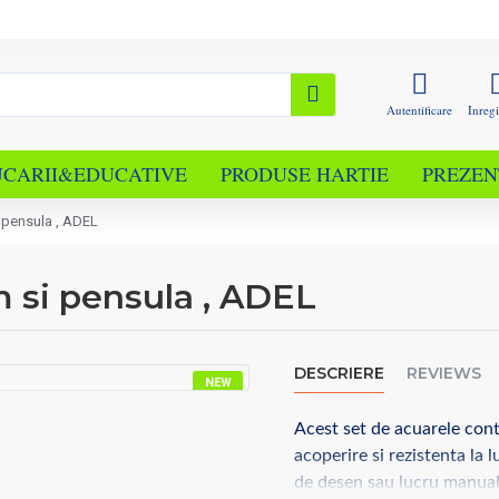
Autentificare
Inregi
UCARII&EDUCATIVE
PRODUSE HARTIE
PREZEN
 pensula , ADEL
m si pensula , ADEL
DESCRIERE
REVIEWS
NEW
Acest set de acuarele cont
acoperire si rezistenta la 
de desen sau lucru manual 