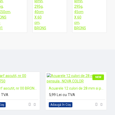
NEW
Pensula varf ascutit, nr 00 BRONS, BR-750
Acuarele 12 culori de 28 mm si pensula , NOVA COLOR
u TVA
5,99 Lei cu TVA
Coş
Adaugă în Coş