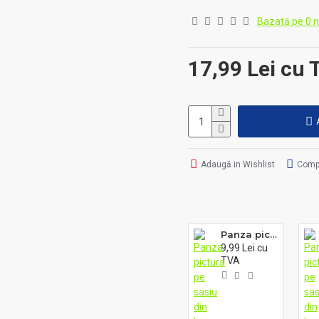
Bazată pe 0 n
• Pensula cadou
• Diametru pastila: 24 m
• Se indeparteaza cu usuri
17,99 Lei cu
• Culori stralucitoare, uso
Adaugă in Wishlist
Comp
Panza pictura pe sasiu din lemn, 295g, 25cm X 35 cm, BRONS
9,99 Lei cu
TVA