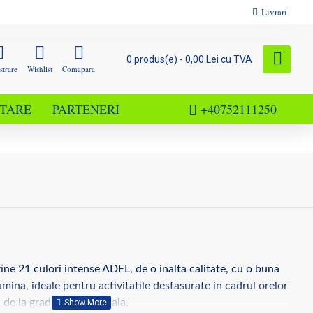
Livrari
0 produs(e) - 0,00 Lei cu TVA
strare
Wishlist
Comapara
TARE
PARTENERI
+40752111250
ine 21 culori intense ADEL, de o inalta calitate, cu o buna
lumina, ideale pentru activitatile desfasurate in cadrul orelor
de la gradinita sau scoala.